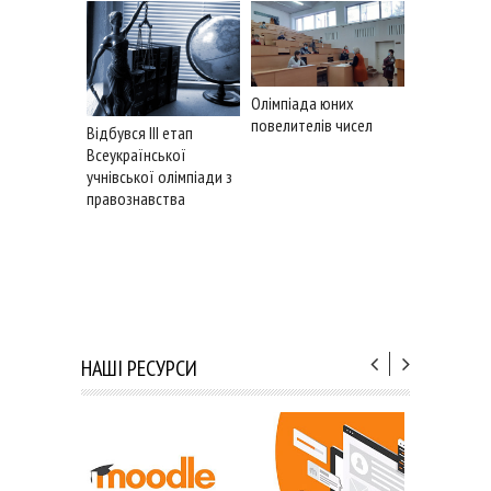
Олімпіада юних
повелителів чисел
Відбувся III етап
Відбувся ІІІ
Всеукраїнської
Всеукраїнс
учнівської олімпіади з
учнівської 
правознавства
хімії
НАШІ РЕСУРСИ