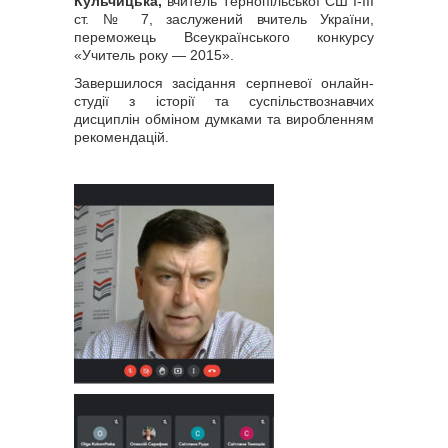
Кульчицька,
вчитель Тернопільської СШ І-ІІІ
ст. № 7, заслужений вчитель України,
переможець Всеукраїнського конкурсу
«Учитель року — 2015».
Завершилося засідання серпневої онлайн-
студії з історії та суспільствознавчих
дисциплін обміном думками та виробленням
рекомендацій.