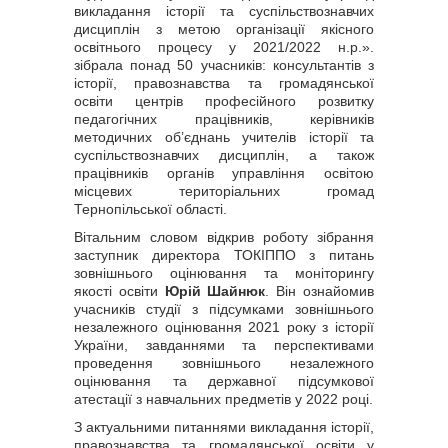
викладання історії та суспільствознавчих
дисциплін з метою організації якісного
освітнього процесу у 2021/2022 н.р.».
зібрала понад 50 учасників: консультантів з
історії, правознавства та громадянської
освіти центрів професійного розвитку
педагогічних працівників, керівників
методичних об’єднань учителів історії та
суспільствознавчих дисциплін, а також
працівників органів управління освітою
місцевих територіальних громад
Тернопільської області.
Вітальним словом відкрив роботу зібрання
заступник директора ТОКІППО з питань
зовнішнього оцінювання та моніторингу
якості освіти
Юрій Шайнюк
. Він ознайомив
учасників студії з підсумками зовнішнього
незалежного оцінювання 2021 року з історії
України, завданнями та перспективами
проведення зовнішнього незалежного
оцінювання та державної підсумкової
атестації з навчальних предметів у 2022 році.
З актуальними питаннями викладання історії,
правознавства та громадянської освіти у