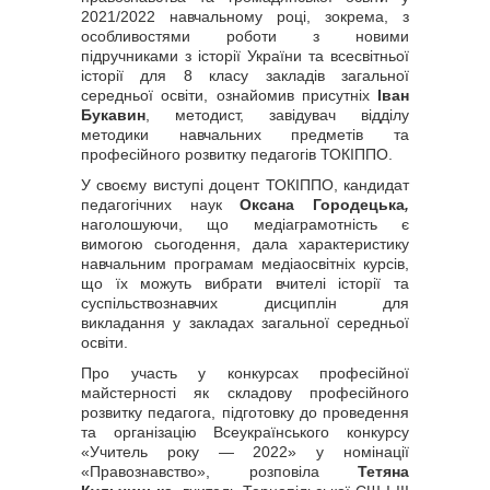
2021/2022 навчальному році, зокрема, з
особливостями роботи з новими
підручниками з історії України та всесвітньої
історії для 8 класу закладів загальної
середньої освіти, ознайомив присутніх
Іван
Букавин
, методист, завідувач відділу
методики навчальних предметів та
професійного розвитку педагогів ТОКІППО.
У своєму виступі доцент ТОКІППО, кандидат
педагогічних наук
Оксана Городецька
,
наголошуючи, що медіаграмотність є
вимогою сьогодення, дала характеристику
навчальним програмам медіаосвітніх курсів,
що їх можуть вибрати вчителі історії та
суспільствознавчих дисциплін для
викладання у закладах загальної середньої
освіти.
Про участь у конкурсах професійної
майстерності як складову професійного
розвитку педагога, підготовку до проведення
та організацію Всеукраїнського конкурсу
«Учитель року — 2022» у номінації
«Правознавство», розповіла
Тетяна