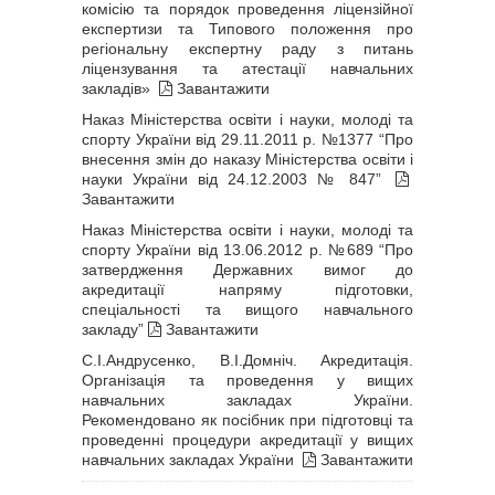
комісію та порядок проведення ліцензійної
експертизи та Типового положення про
регіональну експертну раду з питань
ліцензування та атестації навчальних
закладів»
Завантажити
Наказ Міністерства освіти і науки, молоді та
спорту України від 29.11.2011 р. №1377 “Про
внесення змін до наказу Міністерства освіти і
науки України від 24.12.2003 № 847”
Завантажити
Наказ Міністерства освіти і науки, молоді та
спорту України від 13.06.2012 р. №689 “Про
затвердження Державних вимог до
акредитації напряму підготовки,
спеціальності та вищого навчального
закладу”
Завантажити
С.І.Андрусенко, В.І.Домніч. Акредитація.
Організація та проведення у вищих
навчальних закладах України.
Рекомендовано як посібник при підготовці та
проведенні процедури акредитації у вищих
навчальних закладах України
Завантажити