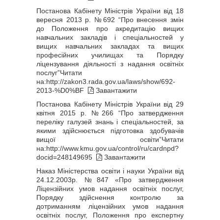
Постанова Кабінету Міністрів України від 18
вересня 2013 р. №692 “Про внесення змін
до Положення про акредитацію вищих
навчальних закладів і спеціальностей у
вищих навчальних закладах та вищих
професійних училищах та Порядку
ліцензування діяльності з надання освітніх
послуг”Читати
на:
http://zakon3.rada.gov.ua/laws/show/692-
2013-%D0%BF
Завантажити
Постанова Кабінету Міністрів України від 29
квітня 2015 р. №266 “Про затвердження
переліку галузей знань і спеціальностей, за
якими здійснюється підготовка здобувачів
вищої освіти”Читати
на:
http://www.kmu.gov.ua/control/ru/cardnpd?
docid=248149695
Завантажити
Наказ Міністерства освіти і науки України від
24.12.2003р. №847 «Про затвердження
Ліцензійних умов надання освітніх послуг,
Порядку здійснення контролю за
дотриманням ліцензійних умов надання
освітніх послуг, Положення про експертну