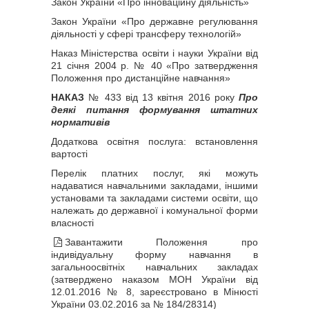
Закон України «Про інноваційну діяльність»
Закон України «Про державне регулювання
діяльності у сфері трансферу технологій»
Наказ Міністерства освіти і науки України від
21 січня 2004 р. № 40 «Про затвердження
Положення про дистанційне навчання»
НАКАЗ
№ 433 від 13 квітня 2016 року
Про
деякі питання формування штатних
нормативів
Додаткова освітня послуга: встановлення
вартості
Перелік платних послуг, які можуть
надаватися навчальними закладами, іншими
установами та закладами системи освіти, що
належать до державної і комунальної форми
власності
Завантажити
Положення про
індивідуальну форму навчання в
загальноосвітніх навчальних закладах
(затверджено наказом МОН України від
12.01.2016 № 8, зареєстровано в Мінюсті
України 03.02.2016 за № 184/28314)