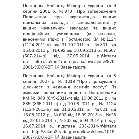
Постанова Кабінету Міністрів України від 9
серпня 2001 р. №978 «Про затвердження
Положення про акредитацію вищих
навчальних закладів і спеціальностей у
вищих навчальних закладах та вищих
професійних училищах» (із змінами,
внесеними згідно з Постановою КМ №1124
(1124-2011-п) від 31.10.2011 р., №801 від
15.08.2012 р., №692 від 18.09.2013 р., №507
(507-214-п) від 27.05.2014 р.)Читати
на:
http://zakon2.rada.gov.ua/laws/show/978-
2001-%D0%BF
Завантажити
Постанова Кабінету Міністрів України від 8
серпня 2007 р. № 1019 “Про ліцензування
діяльності з надання освітніх послуг” (Із
змінами, внесеними згідно з Постановами
КМ № 849 (849-2011-п) від 10.08.2011 р., №
865 (865-2011-п) від 10.08.2011 р., № 1124
(1124-2011-п) від 31.10.2011 р., №801 від
15.08.2012 р., №692 від 18.09.2013 р., №28
від 22.01.2014 р., №233 від 5.04.2014 р.) ред.
16.07.2014 р., підстава 233-2014-пЧитати
на:
http://zakon2.rada.gov.ua/laws/show/1019-
2007-%D0%BF
Завантажити