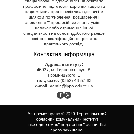
професійної підготовки керівних кадрів та
педагогічних працівників закладів освіти
шляхом поглиблення, розширення і
оновлення її професійних знань, умінь і
навичок або отримання іншої
спеціальності на основі здобутого раніше
освітньо-кваліфікаційного рівня та
практичного досвіду.
Контактна інформація
Адреса інституту:
46027, м. Тернопіль, вул. В.
Громницького, 1
тел., факс:
(0352) 43-57-83
e-mail:
admin@ippo.edu.te.ua
Авторське право © 2020 Тернопільський
обласний комунальний інститут
післядипломної педагогічної освіти. Всі
права захищено.