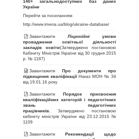
140+ загальнодоступних баз даних
України
Перейти за посиланням:
http://www.imena.ua/blog/ukraine-database/
Завантажити
Ліцензійні умови
провадження освітньої діяльності
закладів освіти
(Затверджено постановою
Кабінету Міністрів України від 30 грудня 2015
р. № 1187)
Завантажити
Про документи про
підвищення кваліфікації
Наказ МОН № 34
від 19.01.16 року
Завантажити
Порядок присвоєння
кваліфікаційних категорій і педагогічних
звань педагогічних
працівників.
Затверджено постановою
кабінету міністрів України від 23.12.2015 №
1109
Завантажити
Рекомендації щодо