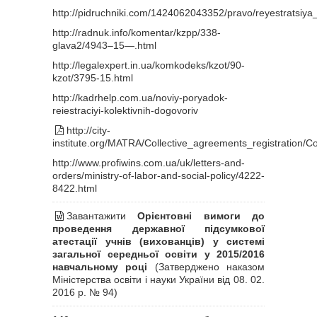
http://pidruchniki.com/1424062043352/pravo/reyestratsiy
http://radnuk.info/komentar/kzpp/338-
glava2/4943–15—.html
http://legalexpert.in.ua/komkodeks/kzot/90-
kzot/3795-15.html
http://kadrhelp.com.ua/noviy-poryadok-
reiestraciyi-kolektivnih-dogovoriv
http://city-
institute.org/MATRA/Collective_agreements_registration/Co
http://www.profiwins.com.ua/uk/letters-and-
orders/ministry-of-labor-and-social-policy/4222-
8422.html
Завантажити
Орієнтовні вимоги до
проведення державної підсумкової
атестації учнів (вихованців) у системі
загальної середньої освіти у 2015/2016
навчальному році
(Затверджено наказом
Міністерства освіти і науки України від 08. 02.
2016 р. № 94)