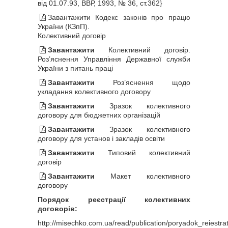
від 01.07.93
, ВВР, 1993, № 36, ст.362}
Завантажити
Кодекс законів про працю
України (КЗпП).
Колективний договір
Завантажити
Колективний договір.
Роз’яснення Управління Державної служби
України з питань праці
Завантажити
Роз’яснення щодо
укладання колективного договору
Завантажити
Зразок колективного
договору для бюджетних організацій
Завантажити
Зразок колективного
договору для установ і закладів освіти
Завантажити
Типовий колективний
договір
Завантажити
Макет колективного
договору
Порядок реєстрації колективних
договорів:
http://misechko.com.ua/read/publication/poryadok_reiestrat