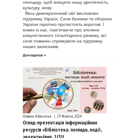
геноциду, щоб знищити нашу ідентичність,
культуру, мову.
Весь демократичний світ висловлює
підтримку Україні. Сили безпеки та оборони
України героїчно протистоять ворогові. І
кожен із нас, пам'ятаючи про злочини
комуністичного тоталітарного режиму, всі
сили повинен спрямувати на підтримку
наших захисників.
Докладніше »
Новини бібліотеки
|
29 Жовтня, 2024
Огляд-презентація інформаційних
ресурсів «Бібліотека: погляди, події,
акценти»(вип. 1(5))