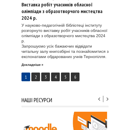
Виставка робіт учасників обласної
олімпіади з образотворчого мистецтва
2024 р.
У науково-педагогічній бібліотеці інституту
розгорнуто виставку робіт учасників обласної
олімпіади з образотворчого мистецтва 2024
р.
Запрошуємо усіх бажаючих відвідати
читальну залу книгозбірні та познайомитися з
експонатами обдарованих учнів Тернопілля.
Докладніше »
1
2
3
4
5
6
НАШІ РЕСУРСИ