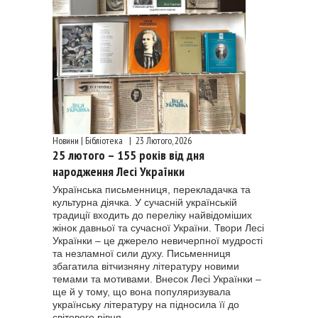
Новини | Бібліотека
|
23 Лютого, 2026
25 лютого – 155 років від дня
народження Лесі Українки
Українська письменниця, перекладачка та
культурна діячка. У сучасній українській
традиції входить до переліку найвідоміших
жінок давньої та сучасної України. Твори Лесі
Українки – це джерело невичерпної мудрості
та незламної сили духу. Письменниця
збагатила вітчизняну літературу новими
темами та мотивами. Внесок Лесі Українки –
ще й у тому, що вона популяризувала
українську літературу на підносила її до
світового рівня.