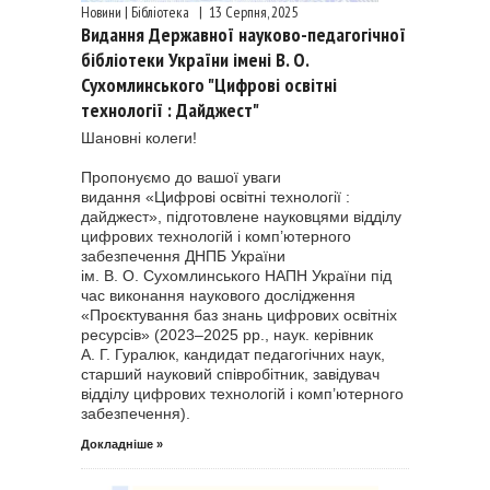
Новини | Бібліотека
|
13 Серпня, 2025
Видання Державної науково-педагогічної
бібліотеки України імені В. О.
Сухомлинського "Цифрові освітні
технології : Дайджест"
Шановні колеги!
Пропонуємо до вашої уваги
видання «Цифрові освітні технології :
дайджест», підготовлене науковцями відділу
цифрових технологій і комп’ютерного
забезпечення ДНПБ України
ім. В. О. Сухомлинського НАПН України під
час виконання наукового дослідження
«Проєктування баз знань цифрових освітніх
ресурсів» (2023–2025 рр., наук. керівник
А. Г. Гуралюк, кандидат педагогічних наук,
старший науковий співробітник, завідувач
відділу цифрових технологій і комп’ютерного
забезпечення).
Докладніше »