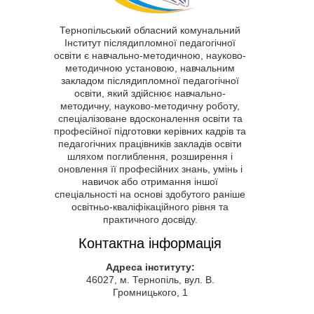
Тернопільський обласний комунальний
Інститут післядипломної педагогічної
освіти є навчально-методичною, науково-
методичною установою, навчальним
закладом післядипломної педагогічної
освіти, який здійснює навчально-
методичну, науково-методичну роботу,
спеціалізоване вдосконалення освіти та
професійної підготовки керівних кадрів та
педагогічних працівників закладів освіти
шляхом поглиблення, розширення і
оновлення її професійних знань, умінь і
навичок або отримання іншої
спеціальності на основі здобутого раніше
освітньо-кваліфікаційного рівня та
практичного досвіду.
Контактна інформація
Адреса інституту:
46027, м. Тернопіль, вул. В.
Громницького, 1
тел., факс:
(0352) 43-57-83