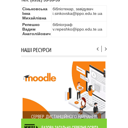
тел. (0352) 53-39-59
Сіньковська
бібліотекар, завідувач
Інна
i.sinkovska@ippo.edu.te.ua
Михайлівна
Репешко
бібліограф
Вадим
v.repeshko@ippo.edu.te.ua
Анатолійович
НАШІ РЕСУРСИ
СЕРВЕР ДИСТАНЦІЙНОГО НАВЧАННЯ