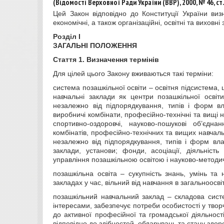
(Відомості Верховної Ради України (ВВР), 2000, № 46, ст
Цей Закон відповідно до
Конституції України
визн
економічні, а також організаційні, освітні та виховні
Розділ I
ЗАГАЛЬНІ ПОЛОЖЕННЯ
Стаття 1.
Визначення термінів
Для цілей цього Закону вживаються такі терміни:
система позашкільної освіти – освітня підсистема, 
навчальні заклади як центри позашкільної освіт
незалежно від підпорядкування, типів і форм вла
виробничі комбінати, професійно-технічні та вищі навч
спортивно-оздоровчі, науково-пошукові об’єдна
комбінатів, професійно-технічних та вищих навчальн
незалежно від підпорядкування, типів і форм власн
заклади, установи; фонди, асоціації, діяльність
управління позашкільною освітою і науково-методич
позашкільна освіта – сукупність знань, умінь та
закладах у час, вільний від навчання в загальноосві
позашкільний навчальний заклад – складова сист
інтересами, забезпечує потреби особистості у творч
до активної професійної та громадської діяльності
відповідно до здібностей, обдарувань та стану здоров