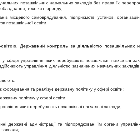
унальних позашкільних навчальних закладів без права їх перепр
обладнання, техніки в оренду;
анів місцевого самоврядування, підприємств, установ, організацій
ок позашкільної освіти.
освітою. Державний контроль за діяльністю позашкільних 
, у сфері управління яких перебувають позашкільні навчальні зак
, здійснюють управління діяльністю зазначених навчальних закладі
снюють:
 формування та реалізує державну політику у сфері освіти;
ержавну політику у сфері освіти;
правління яких перебувають позашкільні навчальні заклади;
онні державні адміністрації та підпорядковані їм органи управлін
 заклади;