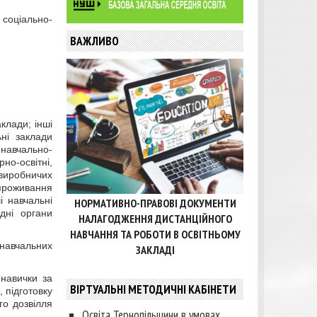
 соціально-
ВАЖЛИВО
клади; інші
ьні заклади
 навчально-
рно-освітні,
виробничих
 проживання
НОРМАТИВНО-ПРАВОВІ ДОКУМЕНТИ
і навчальні
ідні органи
НАЛАГОДЖЕННЯ ДИСТАНЦІЙНОГО
НАВЧАННЯ ТА РОБОТИ В ОСВІТНЬОМУ
ЗАКЛАДІ
 навчальних
 навички за
ВІРТУАЛЬНІ МЕТОДИЧНІ КАБІНЕТИ
 підготовку
го дозвілля
Освіта Тернопільщини в умовах