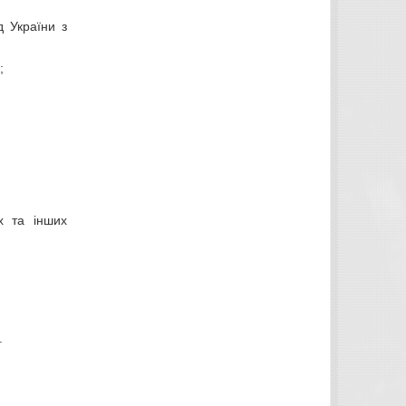
д України з
;
их та інших
.