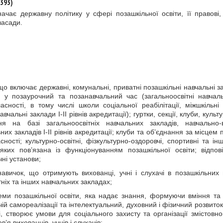
.393)
ачає державну політику у сфері позашкільної освіти, її правові,
 засади.
що включає державні, комунальні, приватні позашкільні навчальні за
и у позаурочний та позанавчальний час (загальноосвітні навчал
сності, в тому числі школи соціальної реабілітації, міжшкільні
альні заклади I-II рівнів акредитації); гуртки, секції, клуби, культу
ння на базі загальноосвітніх навчальних закладів, навчально-
их закладів I-II рівнів акредитації; клуби та об’єднання за місцем
ості; культурно-освітні, фізкультурно-оздоровчі, спортивні та інш
 яких пов’язана із функціонуванням позашкільної освіти; відпов
ні установи;
 навичок, що отримують вихованці, учні і слухачі в позашкільних
тніх та інших навчальних закладах;
еми позашкільної освіти, яка надає знання, формуючи вміння та
ій самореалізації та інтелектуальний, духовний і фізичний розвиток,
, створює умови для соціального захисту та організації змістовно
’я вихованців, учнів і слухачів;