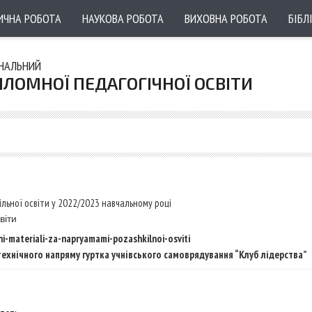
ИЧНА РОБОТА
НАУКОВА РОБОТА
ВИХОВНА РОБОТА
БІБЛ
УНАЛЬНИЙ
ПЛОМНОЇ ПЕДАГОГІЧНОЇ ОСВІТИ
ільної освіти у 2022/2023 навчальному році
віти
i-
materiali-za-napryamami-
pozashkilnoi-osviti
технічного напряму гуртка учнівського самоврядування “Клуб лідерства”