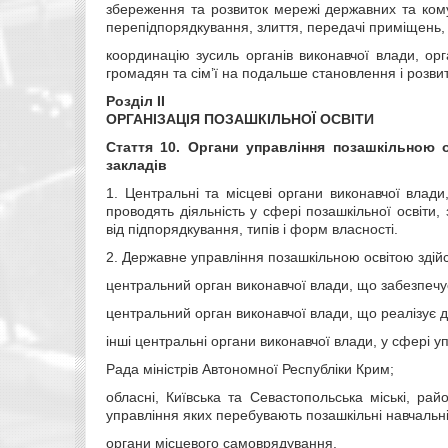
збереження та розвиток мережі державних та ком
перепідпорядкування, злиття, передачі приміщень, 
координацію зусиль органів виконавчої влади, орг
громадян та сім’ї на подальше становлення і розвит
Розділ II
ОРГАНІЗАЦІЯ ПОЗАШКІЛЬНОЇ ОСВІТИ
Стаття 10.
Органи управління позашкільною 
закладів
1. Центральні та місцеві органи виконавчої влади
проводять діяльність у сфері позашкільної освіти
від підпорядкування, типів і форм власності.
2. Державне управління позашкільною освітою здій
центральний орган виконавчої влади, що забезпечує
центральний орган виконавчої влади, що реалізує д
інші центральні органи виконавчої влади, у сфері у
Рада міністрів Автономної Республіки Крим;
обласні, Київська та Севастопольська міські, рай
управління яких перебувають позашкільні навчальні
органи місцевого самоврядування.