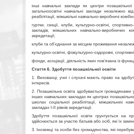
інші навчальні заклади як центри позашкільно
загальноосвітні навчальні заклади незалежно ві
реабілітації, міжшкільні навчально-виробничі комбіна
гуртки, секції, клуби, культурно-освітні, спортив
закладів, міжшкільних навчально-виробничих ко
акредитації;
клуби та об’єднання за місцем проживання незалежн
культурно-освітні, фізкультурно-оздоровчі, спортивні
фонди, асоціації, діяльність яких пов’язана із функ
Стаття 6.
Здобуття позашкільної освіти
1. Вихованці, учні і слухачі мають право на здобу
інтересів.
2. Позашкільна освіта здобувається громадянами 
інших навчальних закладах як центрах позашкільної
школах соціальної реабілітації, міжшкільних на
закладах I-II рівнів акредитації.
Здобуття позашкільної освіти грунтується на пр
здійснюється за участю батьків або осіб, які їх зам
3. Іноземці та особи без громадянства, які перебув