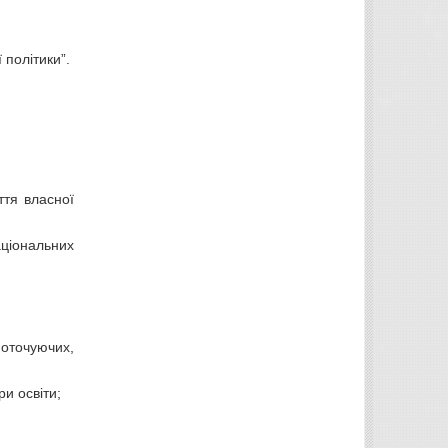
 політики”.
ття власної
аціональних
 оточуючих,
ри освіти;