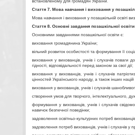
встановленому для громадян України.
Стаття 7.
Мова навчання і виховання у позашкіль
Мова навчання і виховання у позашкільній освіті в
Стаття 8.
Основні завдання позашкільної освіти
Основними завданнями позашкільної освіти є:
виховання громадянина України;
вільний розвиток особистості та формування її соці
виховання у вихованців, учнів і слухачів поваги д
гідності, відповідальності перед законом за свої дії;
виховання у вихованців, учнів і слухачів патріот
цінностей Українського народу, а також інших націй 
виховання у вихованців, учнів і слухачів шанобливо
створення умов для творчого, інтелектуального, духо
формування у вихованців, учнів і слухачів свідом
навичок безпечної поведінки;
задоволення освітньо-культурних потреб вихованців,
задоволення потреб вихованців, учнів і слухачів у 