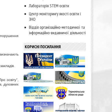
Лабораторія STEM-освіти
Центр моніторингу якості освіти і
ЗНО
Відділ організаційно-методичної та
інформаційно-видавничої діяльності
 порушення
КОРИСНІ ПОСИЛАННЯ
 визначають
закладів.
ро освіту”,
в, духовних