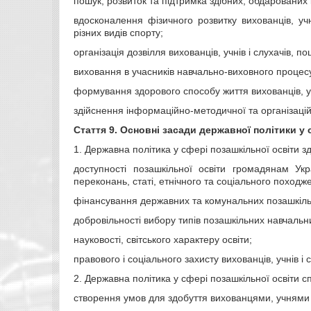
пошук, розвиток та підтримка здібних, обдарованих і
вдосконалення фізичного розвитку вихованців, учн
різних видів спорту;
організація дозвілля вихованців, учнів і слухачів,
виховання в учасників навчально-виховного процесу
формування здорового способу життя вихованців, учн
здійснення інформаційно-методичної та організаці
Стаття 9.
Основні засади державної політики у 
1. Державна політика у сфері позашкільної освіти 
доступності позашкільної освіти громадянам Укр
переконань, статі, етнічного та соціального поход
фінансування державних та комунальних позашкільни
добровільності вибору типів позашкільних навчальни
науковості, світського характеру освіти;
правового і соціального захисту вихованців, учнів і с
2. Державна політика у сфері позашкільної освіти 
створення умов для здобуття вихованцями, учнями і