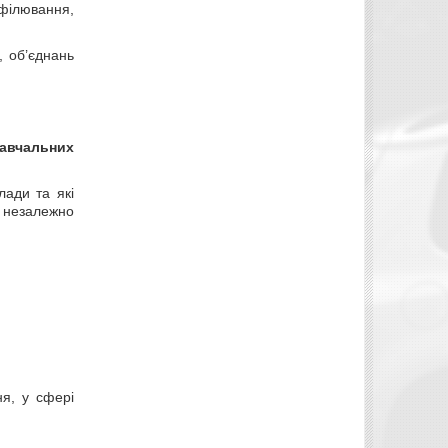
офілювання,
, об’єднань
навчальних
лади та які
в незалежно
ня, у сфері