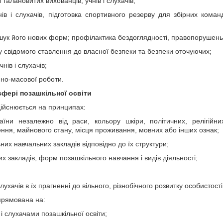
 талановитих вихованців, учнів і слухачів;
ів і слухачів, підготовка спортивного резерву для збірних коман
 пошук його нових форм; профілактика бездоглядності, правопорушень
 свідомого ставлення до власної безпеки та безпеки оточуючих;
ів і слухачів;
йно-масової роботи.
сфері позашкільної освіти
здійснюється на принципах:
аїни незалежно від раси, кольору шкіри, політичних, релігійн
ження, майнового стану, місця проживання, мовних або інших ознак;
х навчальних закладів відповідно до їх структури;
х закладів, форм позашкільного навчання і видів діяльності;
лухачів в їх прагненні до вільного, різнобічного розвитку особистості
спрямована на:
 слухачами позашкільної освіти;