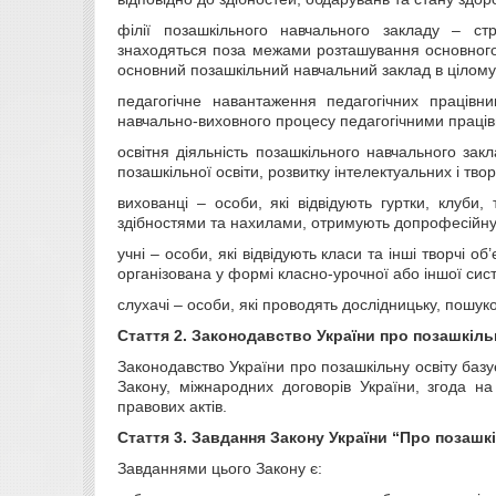
філії позашкільного навчального закладу – стр
знаходяться поза межами розташування основного п
основний позашкільний навчальний заклад в цілому
педагогічне навантаження педагогічних працівн
навчально-виховного процесу педагогічними праців
освітня діяльність позашкільного навчального за
позашкільної освіти, розвитку інтелектуальних і тво
вихованці – особи, які відвідують гуртки, клуби,
здібностями та нахилами, отримують допрофесійну 
учні – особи, які відвідують класи та інші творчі 
організована у формі класно-урочної або іншої сис
слухачі – особи, які проводять дослідницьку, пошук
Стаття 2.
Законодавство України про позашкіль
Законодавство України про позашкільну освіту баз
Закону, міжнародних договорів України, згода н
правових актів.
Стаття 3.
Завдання Закону України “Про позашкі
Завданнями цього Закону є: