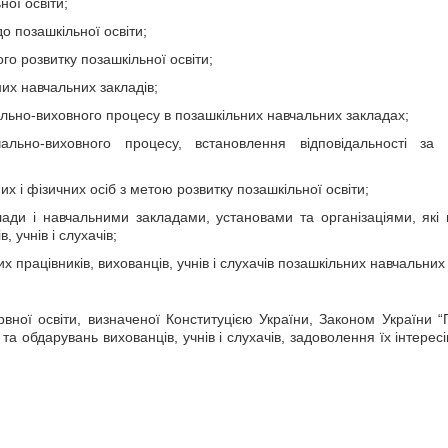
ої освіти;
о позашкільної освіти;
о розвитку позашкільної освіти;
их навчальних закладів;
ально-виховного процесу в позашкільних навчальних закладах;
чально-виховного процесу, встановлення відповідальності за
х і фізичних осіб з метою розвитку позашкільної освіти;
ади і навчальними закладами, установами та організаціями, які
, учнів і слухачів;
 працівників, вихованців, учнів і слухачів позашкільних навчальних 
вної освіти, визначеної
Конституцією України
,
Законом України
“П
а обдарувань вихованців, учнів і слухачів, задоволення їх інтересі