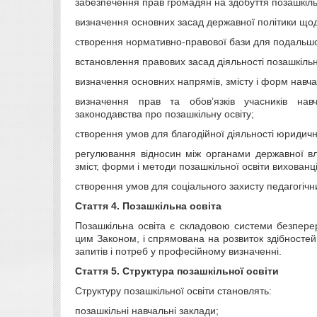
забезпечення прав громадян на здобуття позашкільн
визначення основних засад державної політики щод
створення нормативно-правової бази для подальшог
встановлення правових засад діяльності позашкільн
визначення основних напрямів, змісту і форм навч
визначення прав та обов’язків учасників нав
законодавства про позашкільну освіту;
створення умов для благодійної діяльності юридични
регулювання відносин між органами державної вл
зміст, форми і методи позашкільної освіти вихованців
створення умов для соціального захисту педагогічних
Стаття 4.
Позашкільна освіта
Позашкільна освіта є складовою системи безперер
цим Законом, і спрямована на розвиток здібностей т
запитів і потреб у професійному визначенні.
Стаття 5.
Структура позашкільної освіти
Структуру позашкільної освіти становлять:
позашкільні навчальні заклади;