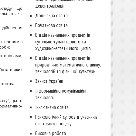
децентралізації
акладу, що
Дошкільна освіта
льність, як
Початкова освіта
здійснення
Відділ навчальних предметів
суспільно-гуманітарного та
их напрямів
художньо-естетичного циклів
особи;
Відділ навчальних предметів
інтересами,
природничо-математичного циклу,
технологій та фізичної культури
бота в яких
Захист України
стецтва.
Інформаційно-комунікаційні
технології
віту”, цього
Інклюзивна освіта
нормативно-
Психологічний супровід учасників
освітнього процесу
Виховна робота