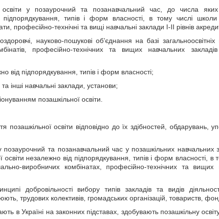
ї освіти у позаурочний та позанавчальний час, до числа яких
д підпорядкування, типів і форм власності, в тому числі школи
ти, професійно-технічні та вищі навчальні заклади I-II рівнів акредит
но-оздоровчі, науково-пошукові об’єднання на базі загальноосвітніх
мбінатів, професійно-технічних та вищих навчальних закладів I
о від підпорядкування, типів і форм власності;
 та інші навчальні заклади, установи;
ціонуванням позашкільної освіти.
ття позашкільної освіти відповідно до їх здібностей, обдарувань, у
у позаурочний та позанавчальний час у позашкільних навчальних 
 освіти незалежно від підпорядкування, типів і форм власності, в т
вчально-виробничих комбінатах, професійно-технічних та вищих
инципі добровільності вибору типів закладів та видів діяльнос
інюють, трудових колективів, громадських організацій, товариств, фон
ають в Україні на законних підставах, здобувають позашкільну освіту