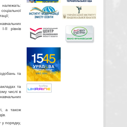
 належать:
 соціальної
ації;
 навчальних
-II рівнів
подобань та
закладах та
ому числі в
 навчальних
ті, а також
дів.
 у порядку,