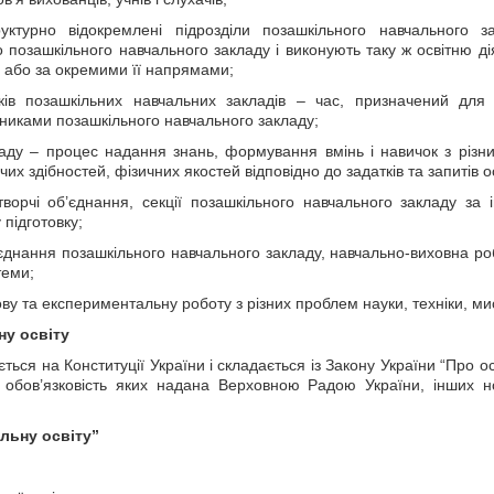
уктурно відокремлені підрозділи позашкільного навчального з
озашкільного навчального закладу і виконують таку ж освітню дія
 або за окремими її напрямами;
иків позашкільних навчальних закладів – час, призначений для 
никами позашкільного навчального закладу;
кладу – процес надання знань, формування вмінь і навичок з різн
рчих здібностей, фізичних якостей відповідно до задатків та запитів 
 творчі об’єднання, секції позашкільного навчального закладу за 
підготовку;
об’єднання позашкільного навчального закладу, навчально-виховна ро
теми;
ову та експериментальну роботу з різних проблем науки, техніки, ми
ну освіту
ується на
Конституції України
і складається із
Закону України
“Про ос
а обов’язковість яких надана Верховною Радою України, інших 
льну освіту”