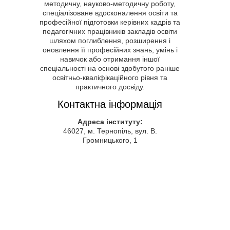
методичну, науково-методичну роботу,
спеціалізоване вдосконалення освіти та
професійної підготовки керівних кадрів та
педагогічних працівників закладів освіти
шляхом поглиблення, розширення і
оновлення її професійних знань, умінь і
навичок або отримання іншої
спеціальності на основі здобутого раніше
освітньо-кваліфікаційного рівня та
практичного досвіду.
Контактна інформація
Адреса інституту:
46027, м. Тернопіль, вул. В.
Громницького, 1
тел., факс:
(0352) 43-57-83
e-mail:
admin@ippo.edu.te.ua
Авторське право © 2020 Тернопільський
обласний комунальний інститут
післядипломної педагогічної освіти. Всі