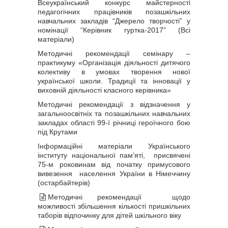
Всеукраїнський конкурс майстерності
педагогічних працівників позашкільних
навчальних закладів “Джерело творчості” у
номінації “Керівник гуртка-2017” (Всі
матеріали)
Методичні рекомендації семінару –
практикуму «Організація діяльності дитячого
колективу в умовах творення нової
української школи. Традиції та інновації у
виховній діяльності класного керівника»
Методичні рекомендації з відзначення у
загальноосвітніх та позашкільних навчальних
закладах області 99-ї річниці героїчного бою
під Крутами
Інформаційні матеріали Українського
інституту національної пам’яті, присвячені
75-м роковинам від початку примусового
вивезення населення України в Німеччину
(остарбайтерів)
Методичні рекомендації щодо
можливості збільшення кількості пришкільних
таборів відпочинку для дітей шкільного віку