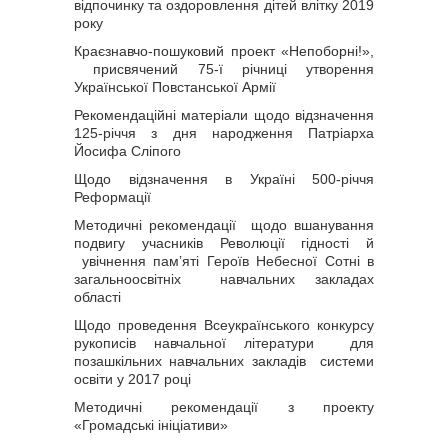
відпочинку та оздоровлення дітей влітку 2019
року
Краєзнавчо-пошуковий проект «Непоборні!»,
присвячений 75-ї річниці утворення
Української Повстанської Армії
Рекомендаційні матеріали щодо відзначення
125-річчя з дня народження Патріарха
Йосифа Сліпого
Щодо відзначення в Україні 500-річчя
Реформації
Методичні рекомендації щодо вшанування
подвигу учасників Революції гідності й
увічнення пам’яті Героїв Небесної Сотні в
загальноосвітніх навчальних закладах
області
Щодо проведення Всеукраїнського конкурсу
рукописів навчальної літератури для
позашкільних навчальних закладів системи
освіти у 2017 році
Методичні рекомендації з проекту
«Громадські ініціативи»