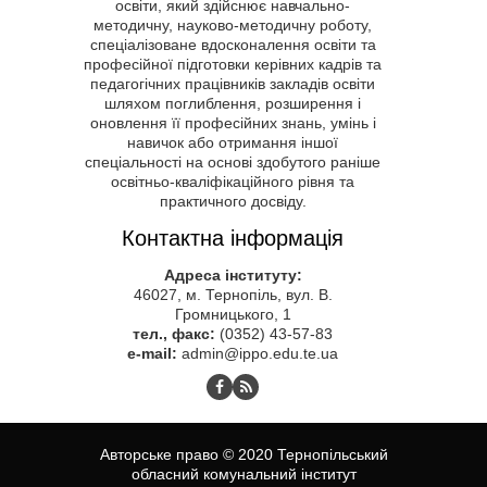
освіти, який здійснює навчально-
методичну, науково-методичну роботу,
спеціалізоване вдосконалення освіти та
професійної підготовки керівних кадрів та
педагогічних працівників закладів освіти
шляхом поглиблення, розширення і
оновлення її професійних знань, умінь і
навичок або отримання іншої
спеціальності на основі здобутого раніше
освітньо-кваліфікаційного рівня та
практичного досвіду.
Контактна інформація
Адреса інституту:
46027, м. Тернопіль, вул. В.
Громницького, 1
тел., факс:
(0352) 43-57-83
e-mail:
admin@ippo.edu.te.ua
Авторське право © 2020 Тернопільський
обласний комунальний інститут