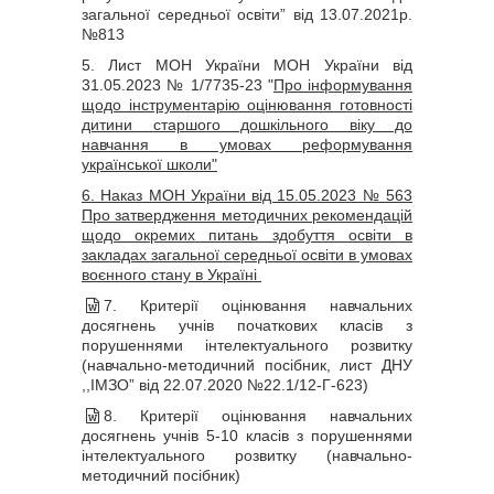
загальної середньої освіти” від 13.07.2021р.
№813
5. Лист МОН України МОН України від
31.05.2023 № 1/7735-23 "
Про інформування
щодо інструментарію оцінювання готовності
дитини старшого дошкільного віку до
навчання в умовах реформування
української школи"
6. Наказ МОН України від 15.05.2023 № 563
Про затвердження методичних рекомендацій
щодо окремих питань здобуття освіти в
закладах загальної середньої освіти в умовах
воєнного стану в Україні
7. Критерії оцінювання навчальних
досягнень учнів початкових класів з
порушеннями інтелектуального розвитку
(навчально-методичний посібник, лист ДНУ
,,ІМЗО” від 22.07.2020 №22.1/12-Г-623)
8. Критерії оцінювання навчальних
досягнень учнів 5-10 класів з порушеннями
інтелектуального розвитку
(навчально-
методичний посібник)