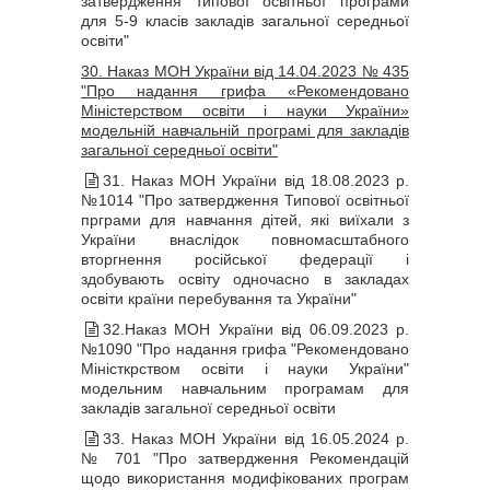
затвердження типової освітньої програми
для 5-9 класів закладів загальної середньої
освіти"
30. Наказ МОН України від 14.04.2023 № 435
"Про надання грифа «Рекомендовано
Міністерством освіти і науки України»
модельній навчальній програмі для закладів
загальної середньої освіти"
31. Наказ МОН України від 18.08.2023 р.
№1014 "Про затвердження Типової освітньої
прграми для навчання дітей, які виїхали з
України внаслідок повномасштабного
вторгнення російської федерації і
здобувають освіту одночасно в закладах
освіти країни перебування та України"
32.Наказ МОН України від 06.09.2023 р.
№1090 "Про надання грифа "Рекомендовано
Міністкрством освіти і науки України"
модельним навчальним програмам для
закладів загальної середньої освіти
33. Наказ МОН України від 16.05.2024 р.
№ 701 "Про затвердження Рекомендацій
щодо використання модифікованих програм