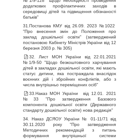
№1/9-128 "Щодо необхідності проведення
додаткових профілактичних заходів в
середовищі дітей та підвищення обізнаності
батьків"
31.
Постанова КМУ від 26.09. 2023 №1022
"Про внесення змін до Положення про
заклад дошкільної освіти" (затверджений
постановою Кабінету Міністрів України від 12
березня 2003 р. № 305)
32. Лист МОН України від 22.01.2021
№1/9-50 "Щодо безкоштовного харчування
дітей в закладах дошкільної освіти, які мають
статус дитини, яка постраждала внаслідок
воєнних дій і збройних конфліктів, або з
числа внутрішньо переміщених осіб"
33.
Наказ МОН України від 12.01. 2021
№33 "Про затвердження Базового
компонента дошкільної освіти (Державного
стандарту дошкільної освіти) нова редакція"
34. Наказ ДСЯОУ України № 01-11/71 від
30.11.2020 року "Про затвердження
Методичних рекомендацій з питань
формування внутрішньої системи