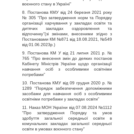
воєнного стану в Україні"
8. Постанова КМУ від 24 березня 2021 року
№ 305 “Про затвердження норм та Порядку
організації харчування у закладах освіти та
дитячих закладах оздоровлення та
відпочинку
”
(зі змінами, внесеними згідно з
Постановами КМ №871 від 18.08.2021, №549
від 01.06.2023р.)
9. Постанова КМ У від 21 липня 2021 р. №
765 “Про внесення змін до деяких постанов
Кабінету Міністрів України щодо організації
навчання осіб з особливими освітніми
потребами”
10. Постанова КМУ від 09 грудня 2020 р. №
1289 “Порядок забезпечення допоміжними
засобами для навчання осіб з особливими
освітніми потребами у закладах освіти”
11.
Наказ МОН України від 07.08.2024 №1112
"Про затвердження Порядку та умов
здобуття загальної середньої освіти в
комунальних закладах загальної середньої
освіти в умовах воєнного стану"