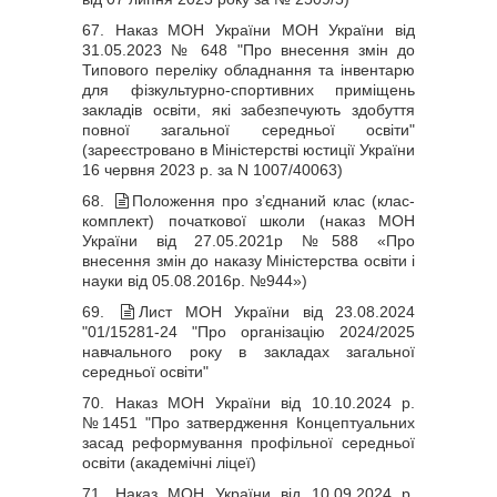
67. Наказ МОН України МОН України від
31.05.2023 № 648 "Про внесення змін до
Типового переліку обладнання та інвентарю
для фізкультурно-спортивних приміщень
закладів освіти, які забезпечують здобуття
повної загальної середньої освіти"
(зареєстровано в Міністерстві юстиції України
16 червня 2023 р. за N 1007/40063)
68.
Положення про з’єднаний клас (клас-
комплект) початкової школи (наказ МОН
України від 27.05.2021р №588 «Про
внесення змін до наказу Міністерства освіти і
науки від 05.08.2016р. №944»)
69.
Лист МОН України від 23.08.2024
"01/15281-24 "Про організацію 2024/2025
навчального року в закладах загальної
середньої освіти"
70. Наказ МОН України від 10.10.2024 р.
№1451 "
Про затвердження Концептуальних
засад реформування профільної середньої
освіти (академічні ліцеї)
71. Наказ МОН України від 10.09.2024 р.