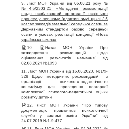
9. Лист МОН України від 06.08.21 року №
№4.5/2303-21 «Методичні рекомендації
щодо особливостей організації освітнього
процесу у першому (адаптивному) циклі / 5
класах закладів загальної середньої освіти за
Державним стандартом базової середньої
освіти в умовах реалізації концепції «Нова
українська школа»
10.
Наказ МОН України Про
затвердження рекомендацій щодо
оцінювання результатів навчання" від
02.08.2024 №1093
11. Лист МОН України від 16.06.2020, №1/9-
328 Щодо методичних рекомендацій з
організації психолого-педагогічногго
консиліуму для проведення повторної
комплексної психолого-педагогічної оцінки
розвитку дитини
12. Лист МОН України “Про типову
документацію працівників психологічної
служби у системі освіти України” від
24.07.2019 №1-9-477
13. Лист МОН України від 04.04.2022 №