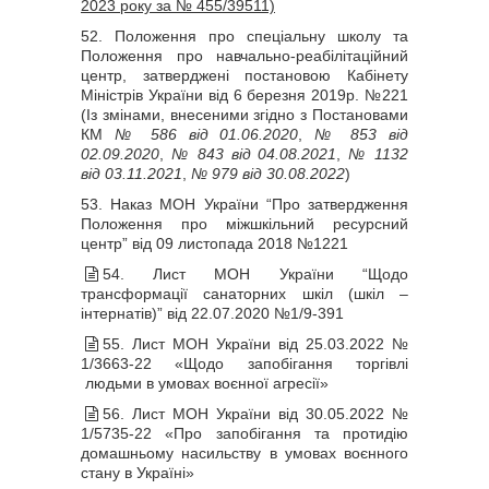
2023 року за № 455/39511)
52. Положення про спеціальну школу та
Положення про навчально-реабілітаційний
центр, затверджені постановою Кабінету
Міністрів України від 6 березня 2019р. №221
(Із змінами, внесеними згідно з Постановами
КМ
№ 586 від 01.06.2020
,
№ 853 від
02.09.2020
,
№ 843 від 04.08.2021
,
№ 1132
від 03.11.2021
,
№ 979 від 30.08.2022
)
53. Наказ МОН України “Про затвердження
Положення про міжшкільний ресурсний
центр” від 09 листопада 2018 №1221
54. Лист МОН України “Щодо
трансформації санаторних шкіл (шкіл –
інтернатів)” від 22.07.2020 №1/9-391
55. Лист МОН України від 25.03.2022 №
1/3663-22 «Щодо запобігання торгівлі
людьми в умовах воєнної агресії»
56. Лист МОН України від 30.05.2022 №
1/5735-22 «Про запобігання та протидію
домашньому насильству в умовах воєнного
стану в Україні»