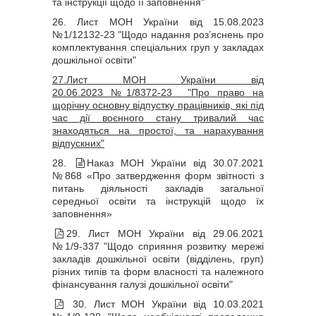
та інструкції щодо її заповнення"
26.
Лист МОН України від 15.08.2023
№1/12132-23 "Щодо надання роз’яснень про
комплектування спеціальних груп у закладах
дошкільної освіти"
27.
Лист МОН України
від
20.06.2023
№1/8372-23
"Про право на
щорічну основну відпустку працівників, які під
час дії воєнного стану тривалий час
знаходяться на простої, та нарахування
відпускних"
28.
Наказ МОН України від 30.07.2021
№868 «Про затвердження форм звітності з
питань діяльності закладів загальної
середньої освіти та інструкцій щодо їх
заповнення»
29. Лист МОН України від 29.06.2021
№1/9-337 "Щодо сприяння розвитку мережі
закладів дошкільної освіти (відділень, груп)
різних типів та форм власності та належного
фінансування галузі дошкільної освіти"
30. Лист МОН України від 10.03.2021