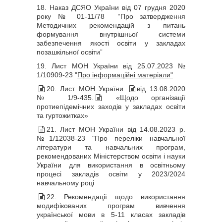
18. Наказ ДСЯО України від 07 грудня 2020
року № 01-11/78 “Про затвердження
Методичних рекомендацій з питань
формування внутрішньої системи
забезпечення якості освіти у закладах
позашкільної освіти”
19. Лист МОН України від 25.07.2023 №
1/10909-23 "
Про інформаційні матеріали"
20. Лист МОН України
від 13.08.2020
№ 1/9-435.
«Щодо організації
протиепідемічних заходів у закладах освіти
та гуртожитках»
21. Лист МОН України від 14.08.2023 р.
№1/12038-23 "Про переліки навчальної
літератури та навчальних програм,
рекомендованих Міністерством освіти і науки
України для використання в освітньому
процесі закладів освіти у 2023/2024
навчальному році
22. Рекомендації щодо використання
модифікованих програм вивчення
української мови в 5-11 класах закладів