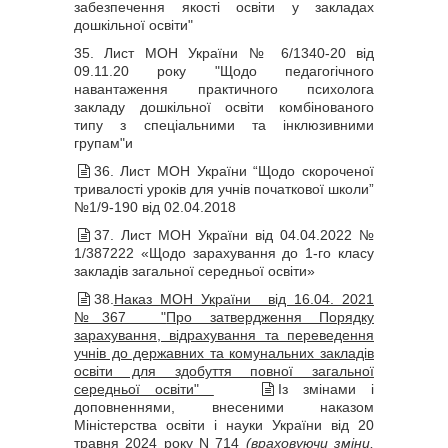
забезпечення якості освіти у закладах
дошкільної освіти"
35. Лист МОН України № 6/1340-20 від
09.11.20 року "Щодо педагогічного
навантаження практичного психолога
закладу дошкільної освіти комбінованого
типу з спеціальними та інклюзивними
групам"и
36. Лист МОН України “Щодо скороченої
тривалості уроків для учнів початкової школи”
№1/9-190 від 02.04.2018
37. Лист МОН України від 04.04.2022 №
1/387222 «Щодо зарахування до 1-го класу
закладів загальної середньої освіти»
38.
Наказ МОН України від 16.04. 2021
№367 "
Про затвердження Порядку
зарахування, відрахування та переведення
учнів до державних та комунальних закладів
освіти для здобуття повної загальної
середньої освіти"
Із змінами і
доповненнями, внесеними наказом
Міністерства освіти і науки України від 20
травня 2024 року N 714
(враховуючи зміни,