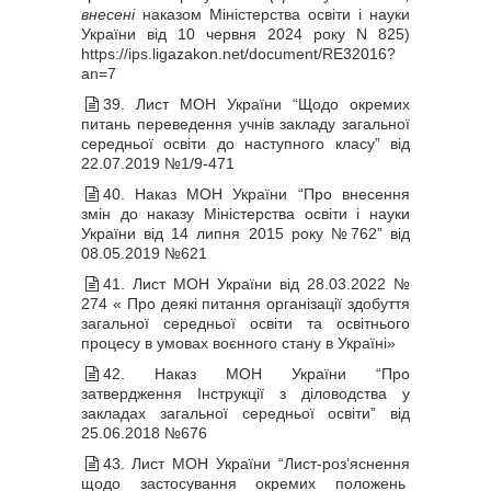
внесені
наказом Міністерства освіти і науки
України від 10 червня 2024 року N 825)
https://ips.ligazakon.net/document/RE32016?
an=7
39. Лист МОН України “Щодо окремих
питань переведення учнів закладу загальної
середньої освіти до наступного класу” від
22.07.2019 №1/9-471
40. Наказ МОН України “Про внесення
змін до наказу Міністерства освіти і науки
України від 14 липня 2015 року №762” від
08.05.2019 №621
41. Лист МОН України від 28.03.2022 №
274 « Про деякі питання організації здобуття
загальної середньої освіти та освітнього
процесу в умовах воєнного стану в Україні»
42. Наказ МОН України “Про
затвердження Інструкції з діловодства у
закладах загальної середньої освіти” від
25.06.2018 №676
43. Лист МОН України “Лист-роз’яснення
щодо застосування окремих положень