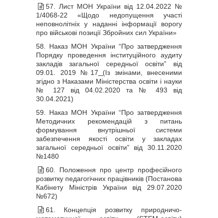
57. Лист МОН України від 12.04.2022 №
1/4068-22 «Щодо недопущення участі
неповнолітніх у наданні інформації ворогу
про військові позиції Збройних сил України»
58. Наказ МОН України “Про затвердження
Порядку проведення інституційного аудиту
закладів загальної середньої освіти” від
09.01. 2019 №17
(
Із змінами, внесеними
згідно з Наказами Міністерства освіти і науки
№ 127 від 04.02.2020
та
№ 493 від
30.04.202
1)
59. Наказ МОН України “Про затвердження
Методичних рекомендацій з питань
формування внутрішньої системи
забезпечення якості освіти у закладах
загальної середньої освіти” від 30.11.2020
№1480
60. Положення про центр професійного
розвитку педагогічних працівників (Постанова
Кабінету Міністрів України від 29.07.2020
№672)
61. Концепція розвитку природничо-