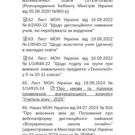
математичної освіти (STEM-освіти)
(Розпорядження Кабінету Міністрів України
від 05.08.2020 №960-р)
62. Лист МОН України від 16.08.2022
№4/2000-22 "Щодо дистанційного навчання
учнів, які перебувають за кордоном"
63. Лист МОН України від 19.08.2022
№1/9540-22 "Щодо асистента учня (дитини)
в закладах освіти"
64. Лист МОН України від 16.09.2022
№1/10848-22 "Щодо поділу на групи при
вивченні навчального предмета «Технології»
у 5 та 10-11 класах"
65.
Лист МОН України від 19.08.2024 №
1/14910-24
"Про умови та порядок
проведення всеукраїнського конкурсу
"Учитель року - 2025"
66. Наказ МОН України від 04.07.2023 № 816
"Про внесення змін до Положення про
вебплатформу дистанційного навчання
«Всеукраїнська школа онлайн»"
(зареєстровано в Міністерстві юстиції України
від 07 липня 2023 року за № 2509/5)