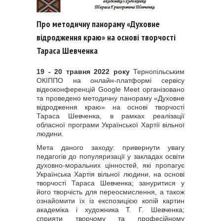
Про методичну панораму «Духовне
відродження краю» на основі творчості
Тараса Шевченка
19 - 20 травня 2022 року
Тернопільським
ОКІППО на онлайн-платформі сервісу
відеоконференцій Google Meet організовано
та проведено методичну панораму «Духовне
відродження краю» на основі творчості
Тараса Шевченка, в рамках реалізації
обласної програми Української Хартії вільної
людини.
Мета даного заходу: привернути увагу
педагогів до популяризації у закладах освіти
духовно-моральних цінностей, які пропагує
Українська Хартія вільної людини, на основі
творчості Тараса Шевченка; зануритися у
його творчість для переосмислення, а також
ознайомити їх із експозицією копій картин
академіка і художника Т. Г. Шевченка;
сприяти творчому та професійному