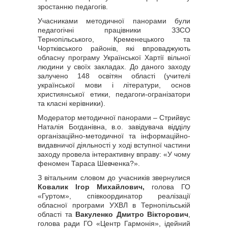
зростанню педагогів.
Учасниками методичної панорами були
педагогічні працівники ЗЗСО
Тернопільського, Кременецького та
Чортківського районів, які впроваджують
обласну програму Української Хартії вільної
людини у своїх закладах. До даного заходу
залучено 148 освітян області (учителі
української мови і літератури, основ
християнської етики, педагоги-огранізатори
та класні керівники).
Модератор методичної панорами ‒ Стрийвус
Наталія Богданівна, в.о. завідувача відділу
організаційно-методичної та інформаційно-
видавничої діяльності у ході вступної частини
заходу провела інтерактивну вправу: «У чому
феномен Тараса Шевченка?».
З вітальним словом до учасників звернулися
Ковалик Ігор Михайлович,
голова ГО
«Гуртом», співкоординатор реалізації
обласної програми УХВЛ в Тернопільській
області та
Вакуленко Дмитро Вікторович
,
голова ради ГО «Центр Гармонія», ідейний