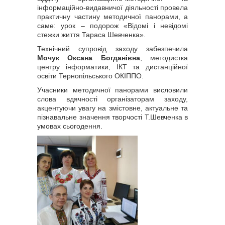
інформаційно-видавничої діяльності провела
практичну частину методичної панорами, а
саме: урок – подорож «Відомі і невідомі
стежки життя Тараса Шевченка».
Технічний супровід заходу забезпечила
Мочук Оксана Богданівна
, методистка
центру інформатики, ІКТ та дистанційної
освіти Тернопільського ОКІППО.
Учасники методичної панорами висловили
слова вдячності організаторам заходу,
акцентуючи увагу на змістовне, актуальне та
пізнавальне значення творчості Т.Шевченка в
умовах сьогодення.