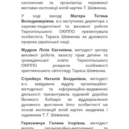
натхненник та організатор перевізної
виставки експозиції копій картин Т. Шевченка.
У ході заходу
Магера Тетяна
Володимирівна
, в.о.заступника директора з
науково-педагогічної та виховної роботи
Тернопільського ОКІППО презентувала
особистість Тараса Шевченка як духовного
пророка української нації.
Мудрик Лілія Євгенівна
, методист центру
виховної роботи, захисту прав дитини та
громадянської освіти Тернопільського
ОКІППО розкрила особливості
християнського світогляду Тараса Шевченка.
Стрийвус Наталія Богданівна
, методист
в.о. завідувача відділу організаційно-
методичної та інформаційно-видавничої
діяльності презентувала художній доробок
Великого Кобзаря як віддзеркалення
духовного зростання його особистості на
основі експозицій копій картин академіка і
художника Т. Г. Шевченка.
Герасимчук Галина Ігорівна
, методист
відділу організаційно-методичної та