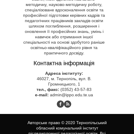
методичну, науково-методичну роботу,
спеціалізоване вдосконалення освіти та
професійної підготовки керівних кадрів та
педагогічних працівників закладів освіти
шляхом поглиблення, розширення і
оновлення її професійних знань, умінь і
навичок або отримання іншої
спеціальності на основі здобутого раніше
освітньо-кваліфікаційного рівня та
практичного досвіду.
Контактна інформація
Адреса інституту:
46027, м. Тернопіль, вул. В.
Громницького, 1
тел., факс:
(0352) 43-57-83
e-mail:
admin@ippo.edu.te.ua
Авторське право © 2020 Тернопільський
обласний комунальний інститут
післядипломної педагогічної освіти. Всі