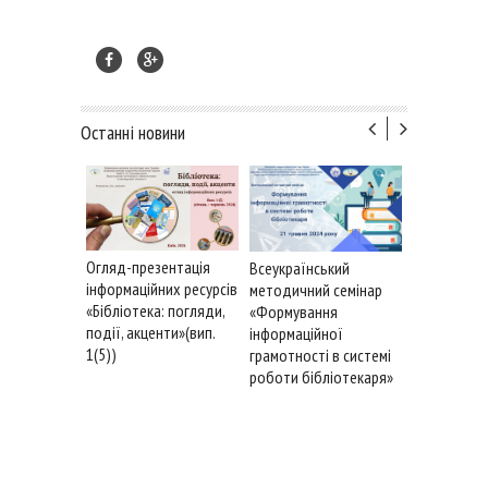
Останні новини
Огляд-презентація
Всеукраїнський
інформаційних ресурсів
методичний семінар
«Бібліотека: погляди,
«Формування
події, акценти»(вип.
інформаційної
1(5))
грамотності в системі
роботи бібліотекаря»
6 грудня –
Збройних с