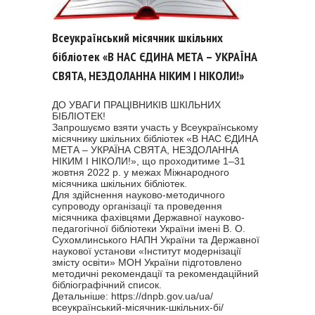
Всеукраїнський місячник шкільних
бібліотек «В НАС ЄДИНА МЕТА – УКРАЇНА
СВЯТА, НЕЗДОЛАННА НІКИМ І НІКОЛИ!»
ДО УВАГИ ПРАЦІВНИКІВ ШКІЛЬНИХ
БІБЛІОТЕК!
Запрошуємо взяти участь у Всеукраїнському
місячнику шкільних бібліотек «В НАС ЄДИНА
МЕТА – УКРАЇНА СВЯТА, НЕЗДОЛАННА
НІКИМ І НІКОЛИ!», що проходитиме 1–31
жовтня 2022 р. у межах Міжнародного
місячника шкільних бібліотек.
Для здійснення науково-методичного
супроводу організації та проведення
місячника фахівцями Державної науково-
педагогічної бібліотеки України імені В. О.
Сухомлинського НАПН України та Державної
наукової установи «Інститут модернізації
змісту освіти» МОН України підготовлено
методичні рекомендації та рекомендаційний
бібліографічний список.
Детальніше:
https://dnpb.gov.
ua/ua/
всеукраїнський-місячник-
шкільних-бі/