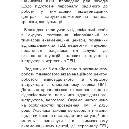
Шайнюком Ю.Ч. проведено ряд заходів
щодо підготовки персоналу, задіяного до
роботи у тимчасових екзаменаційних
центрах: інструктивно-методична нарада,
тренінги, консультації.
В заходах взяли участь відповідальні особи
в округах тестування, відповідальні за
тимчасові екзаменаційні центри, помічники
відповідальних за ТЕЦ, педагогічні, науково-
педагогічні працівники, які залучені до
виконання функцій старших інструкторів,
інструкторів, чергових в ТЕЦ.
Задіяних осіб ознайомлено з регламентом
роботи тимчасового екзаменаційного центру,
роботою відповідального та старшого
інструктора в електронному сервісі НМТ.
Детально проаналізовано технологічні карти
відповідального, помічника відповідального,
інструктора, чергового. Окремо наголошено
на особливостях проведення НМТ у 2026
році. Учасники заходів обговорили питання
щодо вирішення нестандартних ситуацій, що
можуть виникнути в тимчасовому
екзаменаційному центрі, дії персоналу ТЕЦ