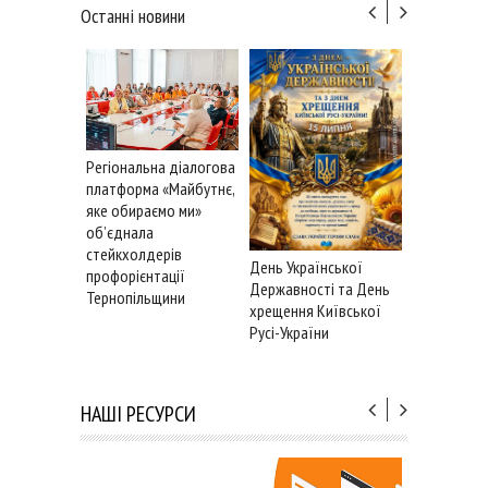
Останні новини
16 липня —
Регіональна діалогова
ухвалення 
платформа «Майбутнє,
про держа
яке обираємо ми»
суверенітет
об’єднала
стейкхолдерів
День Української
профорієнтації
Державності та День
Тернопільщини
хрещення Київської
Русі-України
НАШІ РЕСУРСИ